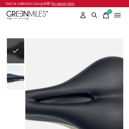
Voir la collection Gocycle®!
En savoir plus
0
items
Slideshow Items