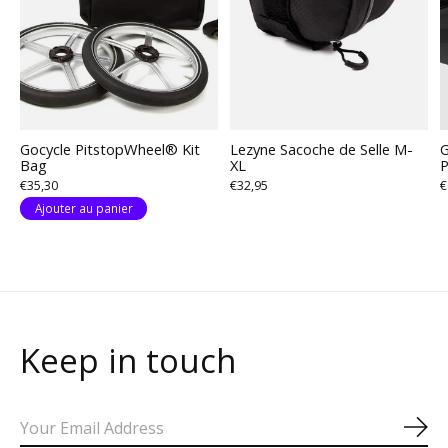
Gocycle PitstopWheel® Kit
Lezyne Sacoche de Selle M-
G
Bag
XL
P
€35,30
€32,95
€
Ajouter au panier
Keep in touch
S'a