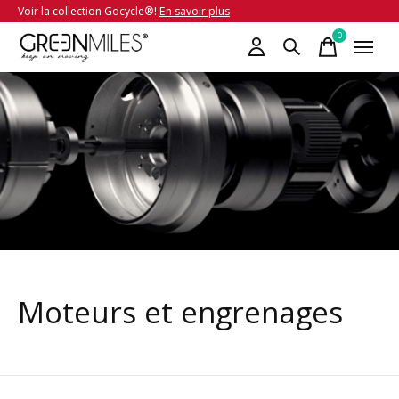
Voir la collection Gocycle®!
En savoir plus
0
items
Moteurs et engrenages