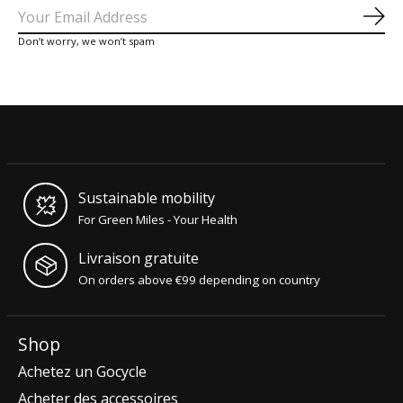
S'a
Don’t worry, we won’t spam
Sustainable mobility
For Green Miles - Your Health
Livraison gratuite
On orders above €99 depending on country
Shop
Achetez un Gocycle
Acheter des accessoires