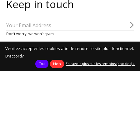
Keep in touch
S'a
Don’t worry, we won’t spam
Veuillez accepter les cookies afin de rendre ce site plus fonctionnel.
D'accord?
Oui
Non
En savoir plus sur les témoins (cookies) »
Sustainable mobility
For Green Miles - Your Health
Livraison gratuite
On orders above €99 depending on country
Shop