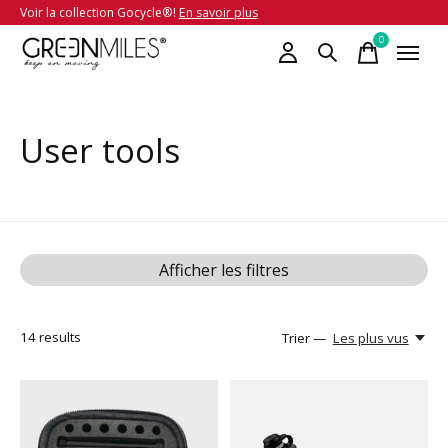
Voir la collection Gocycle®!
En savoir plus
0
items
User tools
Afficher les filtres
14
results
Trier —
Les plus vus