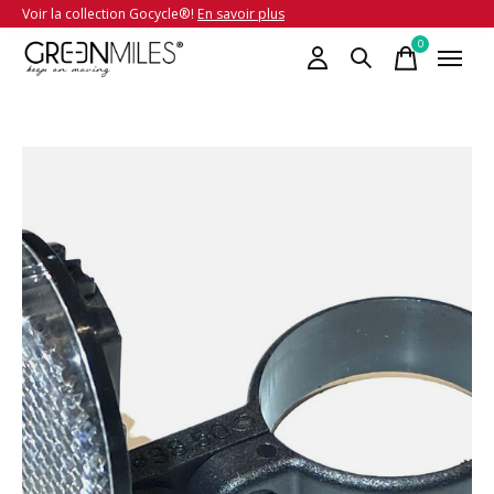
Voir la collection Gocycle®!
En savoir plus
0
items
Slideshow Items