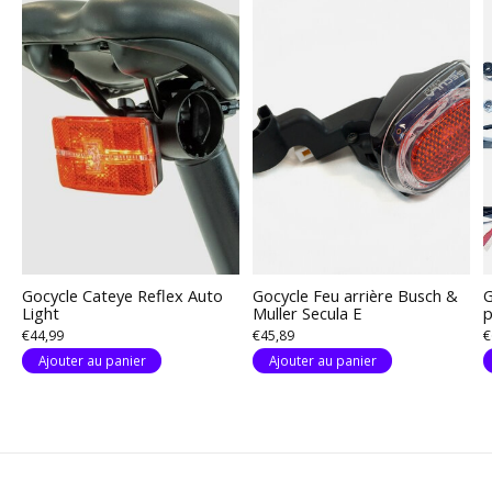
Gocycle Cateye Reflex Auto
Gocycle Feu arrière Busch &
G
Light
Muller Secula E
p
€44,99
€45,89
€
Ajouter au panier
Ajouter au panier