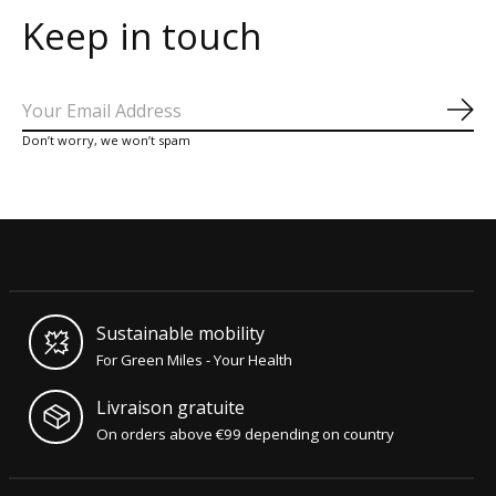
Keep in touch
S'a
Don’t worry, we won’t spam
Sustainable mobility
For Green Miles - Your Health
Livraison gratuite
On orders above €99 depending on country