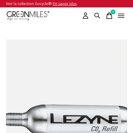
Voir la collection Gocycle®!
En savoir plus
0
items
Slideshow Items