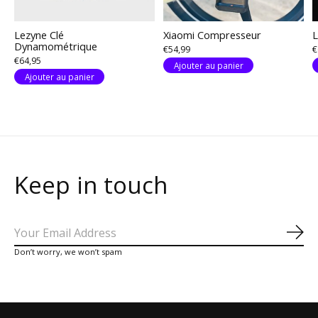
Lezyne Clé
Xiaomi Compresseur
L
Dynamométrique
€54,99
€
€64,95
Ajouter au panier
Ajouter au panier
Keep in touch
S'a
Don’t worry, we won’t spam