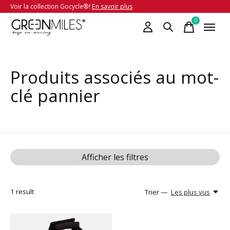
Voir la collection Gocycle®!
En savoir plus
0
items
Produits associés au mot-
clé pannier
Afficher les filtres
1
result
Trier —
Les plus vus