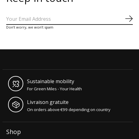
S'a
Don’t worry, we won’t spam
Sustainable mobility
For Green Miles - Your Health
Livraison gratuite
On orders above €99 depending on country
Shop