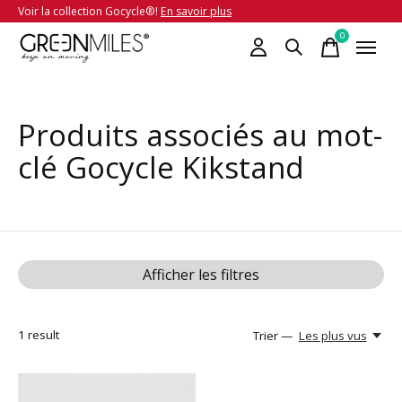
Voir la collection Gocycle®!
En savoir plus
0
items
Produits associés au mot-
clé Gocycle Kikstand
Afficher les filtres
1
result
Trier —
Les plus vus