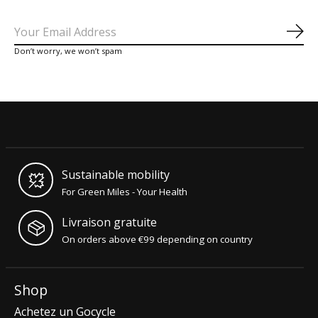
S'a
Don’t worry, we won’t spam
Sustainable mobility
For Green Miles - Your Health
Livraison gratuite
On orders above €99 depending on country
Shop
Achetez un Gocycle