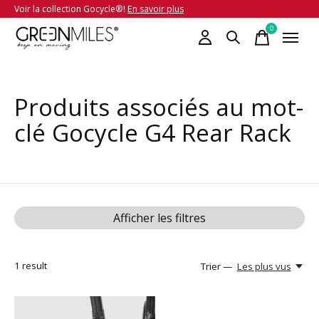
Voir la collection Gocycle®!
En savoir plus
0
items
Produits associés au mot-
clé Gocycle G4 Rear Rack
Afficher les filtres
1
result
Trier —
Les plus vus