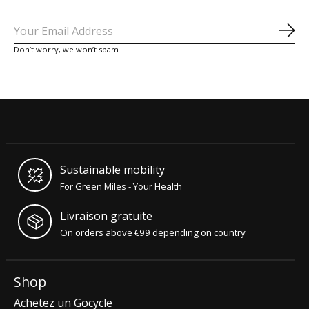
S'a
Don’t worry, we won’t spam
Sustainable mobility
For Green Miles - Your Health
Livraison gratuite
On orders above €99 depending on country
Shop
Achetez un Gocycle