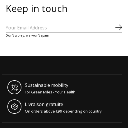
Keep in touch
S'a
Don’t worry, we won’t spam
Sustainable mobility
For Green Miles - Your Health
Livraison gratuite
On orders above €99 depending on country