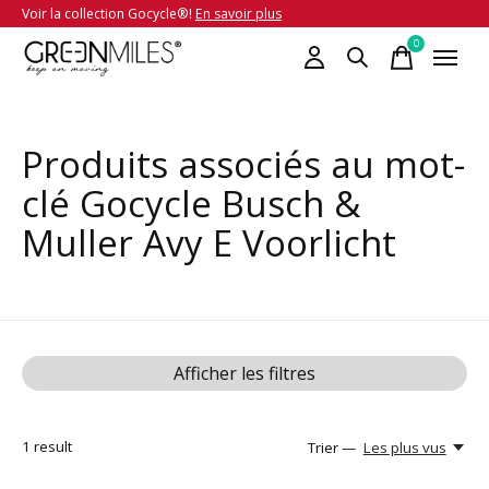
Voir la collection Gocycle®!
En savoir plus
0
items
Produits associés au mot-
clé Gocycle Busch &
Muller Avy E Voorlicht
Afficher les filtres
1
result
Trier —
Les plus vus