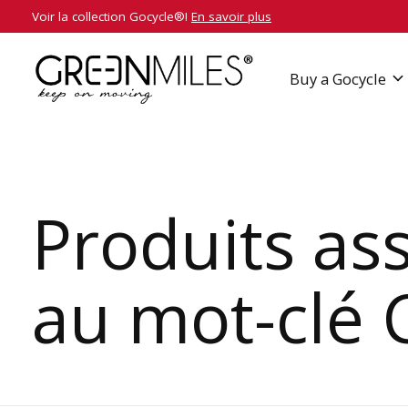
Voir la collection Gocycle®!
En savoir plus
Buy a Gocycle
Produits as
au mot-clé 