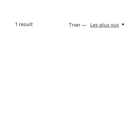
1
result
Trier —
Les plus vus