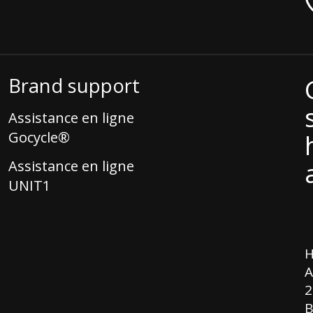
Brand support
Assistance en ligne
Gocycle®
Assistance en ligne
UNIT1
H
s
A
2
B