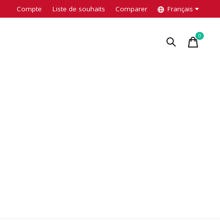
Compte
Liste de souhaits
Comparer
Français
0
items