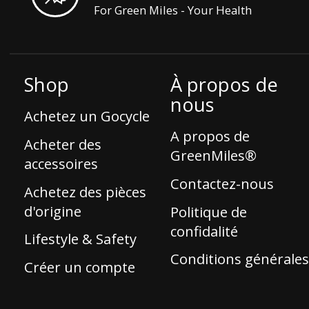
For Green Miles - Your Health
Shop
À propos de
nous
Achetez un Gocycle
A propos de
Acheter des
GreenMiles®
accessoires
Contactez-nous
Achetez des pièces
d'origine
Politique de
confidalité
Lifestyle & Safety
Conditions générale
Créer un compte