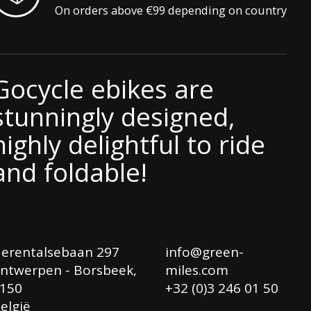
On orders above €99 depending on country
Gocycle ebikes are
stunningly designed,
highly delightful to ride
and foldable!
erentalsebaan 297
info@green-
ntwerpen - Borsbeek,
miles.com
150
+32 (0)3 246 01 50
elgië