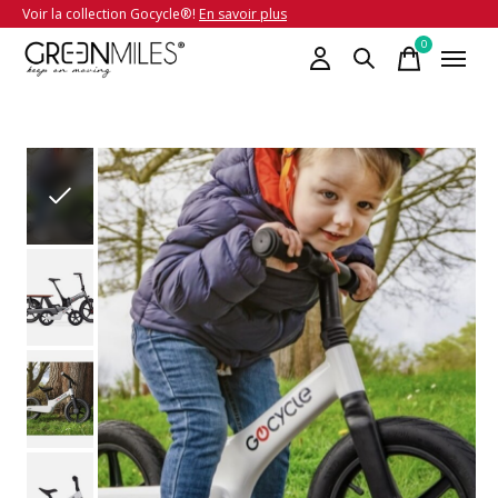
Voir la collection Gocycle®!
En savoir plus
0
items
Slideshow Items