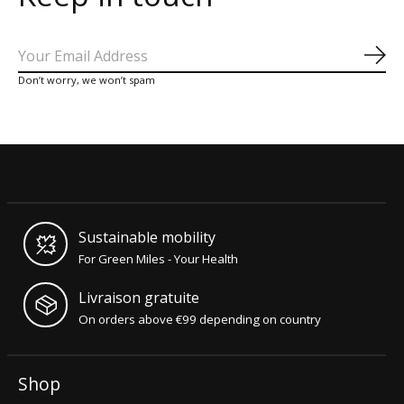
S'a
Don’t worry, we won’t spam
Sustainable mobility
For Green Miles - Your Health
Livraison gratuite
On orders above €99 depending on country
Shop