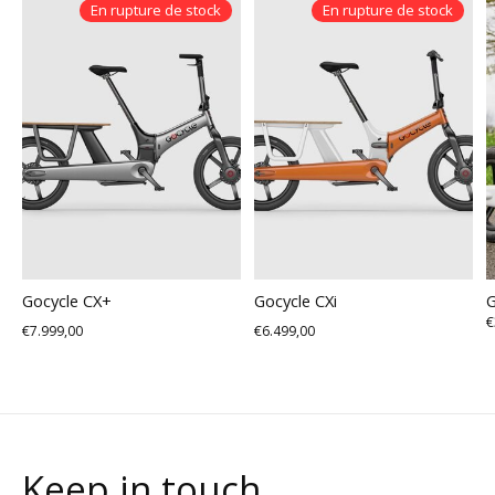
En rupture de stock
En rupture de stock
Gocycle CX+
Gocycle CXi
G
€
€7.999,00
€6.499,00
Keep in touch