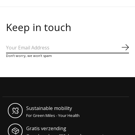
Keep in touch
Abo
Don’t worry, we won’t spam
Sustainable mobility
For Green Miles - Your Health
Gratis verzending