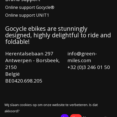
Online support Gocycle®
Online support UNIT1
Gocycle ebikes are stunningly
designed, highly delightful to ride and
foldable!
Herentalsebaan 297
info@green-
Antwerpen - Borsbeek,
miles.com
2150
+32 (0)3 246 01 50
België
Ne
BE0420.698.205
En
Fr
Wij slaan cookies op om onze website te verbeteren. Is dat
© Copyright 2026 Greenmiles®
akkoord?