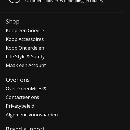
On orders above €99 depending on country
Shop
Koop een Gocycle
Koop Accessoires
Koop Onderdelen
Life Style & Safety
Maak een Account
Over ons
Over GreenMiles®
Contacteer ons
Privacybeleid
Algemene voorwaarden
Brand support