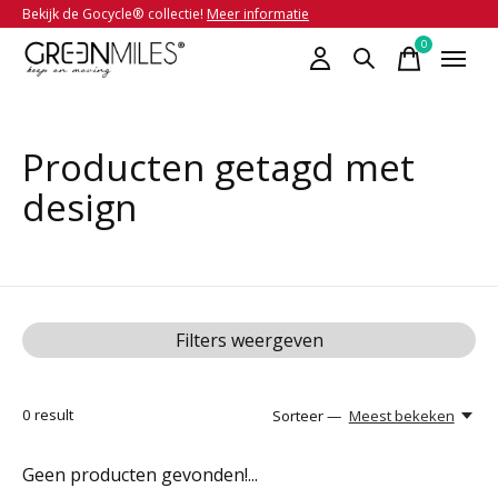
Bekijk de Gocycle® collectie!
Meer informatie
0
items
Producten getagd met
design
Filters weergeven
0
result
Sorteer —
Meest bekeken
Geen producten gevonden!...