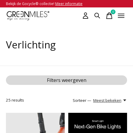
Bekijk de Gocycle® collectie!
Meer informatie
0
items
Verlichting
Filters weergeven
25
results
Sorteer —
Meest bekeken