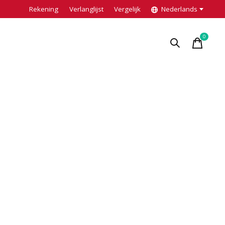
Rekening
Verlanglijst
Vergelijk
Nederlands
0
items