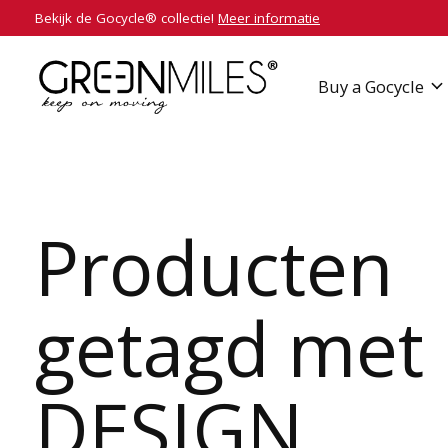
Bekijk de Gocycle® collectie!
Meer informatie
Buy a Gocycle
Producten
getagd met
DESIGN