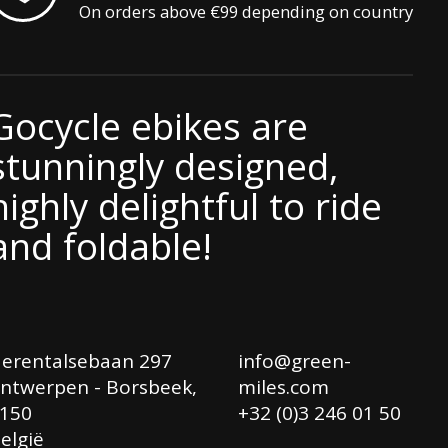
On orders above €99 depending on country
Gocycle ebikes are
stunningly designed,
highly delightful to ride
and foldable!
erentalsebaan 297
info@green-
ntwerpen - Borsbeek,
miles.com
150
+32 (0)3 246 01 50
elgië