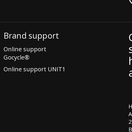
Brand support
Online support
Gocycle®
Online support UNIT1
H
A
2
B