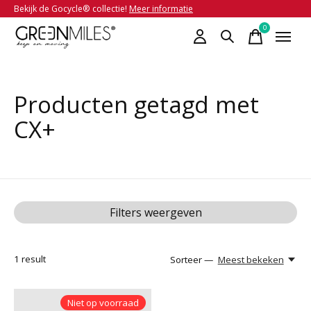
Bekijk de Gocycle® collectie!
Meer informatie
0
items
Producten getagd met
CX+
Filters weergeven
1
result
Sorteer —
Meest bekeken
Niet op voorraad