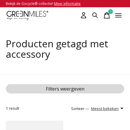
Bekijk de Gocycle® collectie!
Meer informatie
0
items
Producten getagd met
accessory
Filters weergeven
1
result
Sorteer —
Meest bekeken