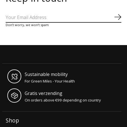
Abo
Don’t worry, we won’t spam
Sustainable mobility
For Green Miles - Your Health
Gratis verzending
On orders above €99 depending on country
Shop