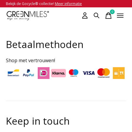
Bekijk de Gocycle® collectie!
Meer informatie
0
items
Betaalmethoden
Shop met vertrouwen!
Keep in touch