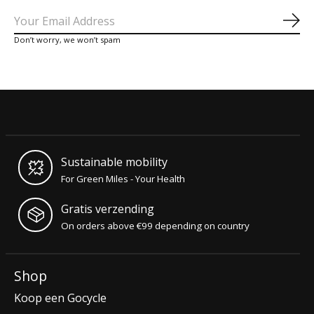
Abo
Don’t worry, we won’t spam
Sustainable mobility
For Green Miles - Your Health
Gratis verzending
On orders above €99 depending on country
Shop
Koop een Gocycle