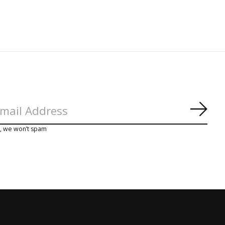
Abon
y, we won’t spam