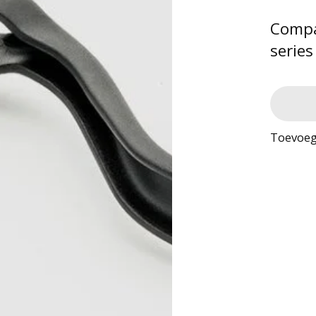
Compa
serie
Toevoeg