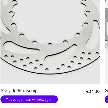
Gocycle Remschijf
G
€34,30
Toevoegen aan winkelwagen