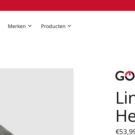
Merken
Producten
Li
He
€53,9