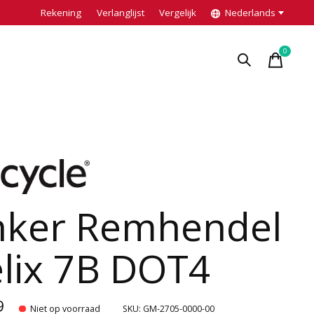
Rekening
Verlanglijst
Vergelijk
Nederlands
0
items
nker Remhendel
lix 7B DOT4
9
Niet op voorraad
SKU: GM-2705-0000-00