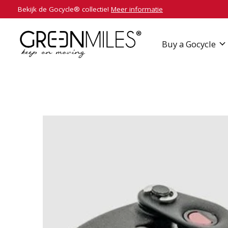
Bekijk de Gocycle® collectie!
Meer informatie
Buy a Gocycle
Slideshow Items