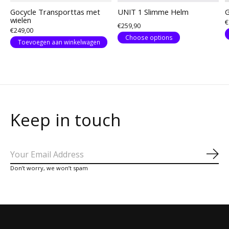
Gocycle Transporttas met
UNIT 1 Slimme Helm
G
wielen
€
€259,90
€249,00
Choose options
Toevoegen aan winkelwagen
Keep in touch
Abo
Don’t worry, we won’t spam