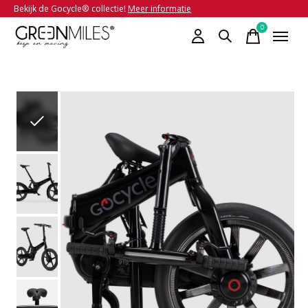
Bekijk de Gocycle® collectie!
Meer informatie
0
items
Slideshow Items