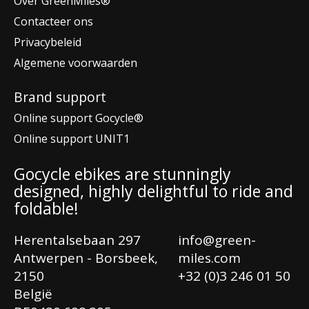
Over GreenMiles®
Contacteer ons
Privacybeleid
Algemene voorwaarden
Brand support
Online support Gocycle®
Online support UNIT1
Gocycle ebikes are stunningly
designed, highly delightful to ride and
foldable!
Herentalsebaan 297
info@green-
Antwerpen - Borsbeek,
miles.com
2150
+32 (0)3 246 01 50
België
Ne