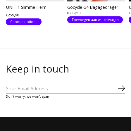
UNIT 1 Slimme Helm
Gocycle G4 Bagagedrager
U
€239,50
€
€259,90
Toevoegen aan winkelwagen
Choose options
Keep in touch
Abo
Don’t worry, we won’t spam