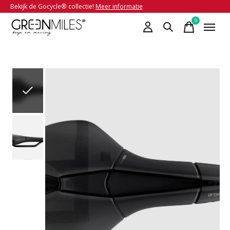
Bekijk de Gocycle® collectie!
Meer informatie
0
items
Slideshow Items