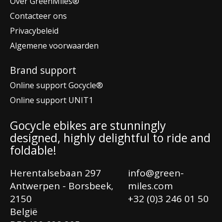
Over GreenMiles®
Contacteer ons
Privacybeleid
Algemene voorwaarden
Brand support
Online support Gocycle®
Online support UNIT1
Gocycle ebikes are stunningly
designed, highly delightful to ride and
foldable!
Herentalsebaan 297
info@green-
Antwerpen - Borsbeek,
miles.com
2150
+32 (0)3 246 01 50
België
Ne