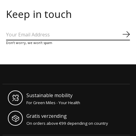
Keep in touch
Abo
Don’t worry, we won’t spam
Sustainable mobility
For Green Miles - Your Health
Gratis verzending
On orders above €99 depending on country