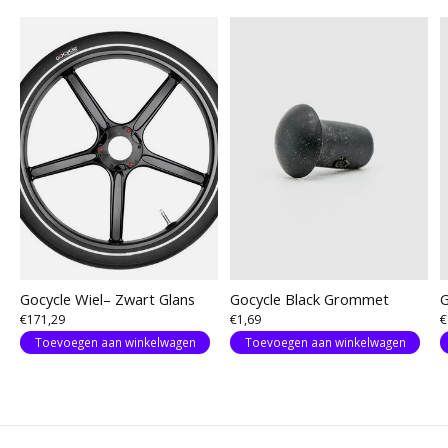
Gocycle Wiel– Zwart Glans
Gocycle Black Grommet
G
€171,29
€1,69
€
Toevoegen aan winkelwagen
Toevoegen aan winkelwagen