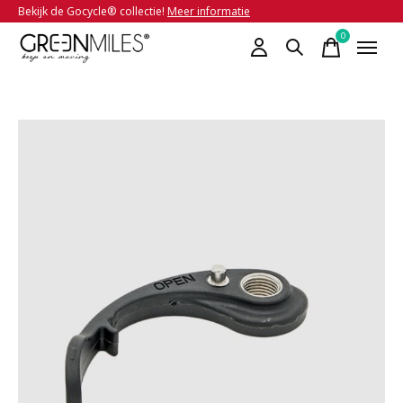
Bekijk de Gocycle® collectie!
Meer informatie
0
items
Slideshow Items