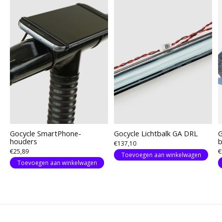
Gocycle SmartPhone-
Gocycle Lichtbalk GA DRL
G
houders
b
€137,10
€25,89
€
Toevoegen aan winkelwagen
Toevoegen aan winkelwagen