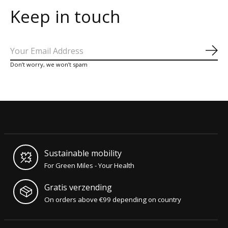
Keep in touch
Abo
Don’t worry, we won’t spam
Sustainable mobility
For Green Miles - Your Health
Gratis verzending
On orders above €99 depending on country