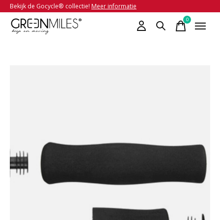
Bekijk de Gocycle® collectie!
Meer informatie
0
items
Slideshow Items