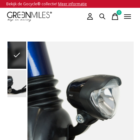
Bekijk de Gocycle® collectie!
Meer informatie
0
items
Slideshow Items