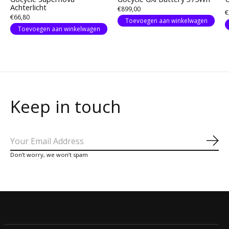
Achterlicht
€899,00
€
€66,80
Toevoegen aan winkelwagen
Toevoegen aan winkelwagen
Keep in touch
Abo
Don’t worry, we won’t spam