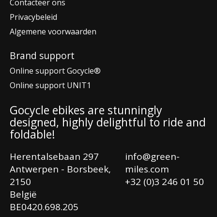
Contacteer ons
Privacybeleid
Algemene voorwaarden
Brand support
Online support Gocycle®
Online support UNIT1
Gocycle ebikes are stunningly
designed, highly delightful to ride and
foldable!
Herentalsebaan 297
info@green-
Antwerpen - Borsbeek,
miles.com
2150
+32 (0)3 246 01 50
België
Ne
BE0420.698.205