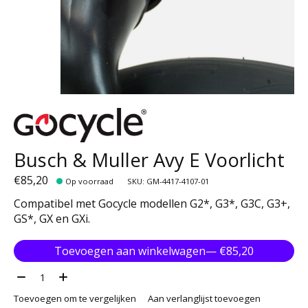
Busch & Muller Avy E Voorlicht
€85,20
Op voorraad
SKU: GM-4417-4107-01
Compatibel met Gocycle modellen G2*, G3*, G3C, G3+,
GS*, GX en GXi.
Toevoegen aan winkelwagen
— €85,20
Aantal:
Toevoegen om te vergelijken
Aan verlanglijst toevoegen